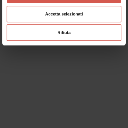
Accetta selezionati
Rifiuta
I dati verranno trattati in conformità alla vigente normativa sulla
protezione dei dati personali. Tutte le informazioni sono disponibili
nella
Privacy Policy
Iscrivimi alla newsletter (ti verrà inviata una mail con un link
di conferma).
Privacy Policy
Invia richiesta