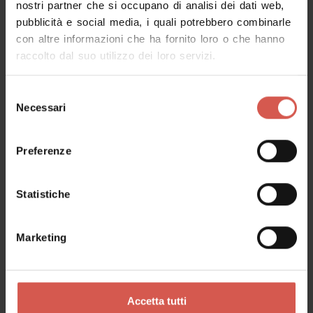
nostri partner che si occupano di analisi dei dati web,
pubblicità e social media, i quali potrebbero combinarle
Richiedi informazioni
con altre informazioni che ha fornito loro o che hanno
raccolto dal suo utilizzo dei loro servizi.
Nome
Selezione
Necessari
del
consenso
Cognome
Preferenze
Statistiche
Email
Marketing
Il tuo messaggio
Accetta tutti