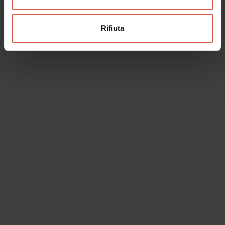
Rifiuta
Esplora
Nord, sud, ovest, est: Verona,
Piazzaforte strategica
Verona