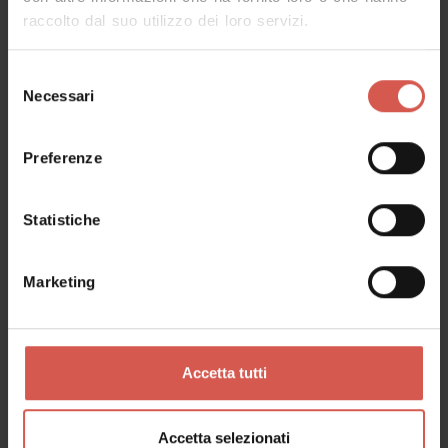
raccolto dal suo utilizzo dei loro servizi.
Selezione
Necessari
del
consenso
Esplora
Preferenze
La magia di Giardino Giusti
Verona
Statistiche
Marketing
Accetta tutti
Accetta selezionati