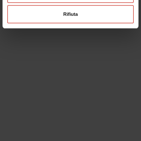
Rifiuta
Luoghi
Casa Avita Emilio Salgari
Valpolicella