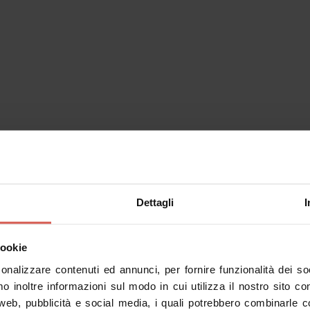
inerari
Personaggi
Esperienze
Servizi
Dettagli
I
cookie
sonalizzare contenuti ed annunci, per fornire funzionalità dei s
mo inoltre informazioni sul modo in cui utilizza il nostro sito co
 web, pubblicità e social media, i quali potrebbero combinarle c