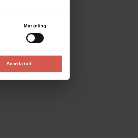
Laboratorio di tiro con l'arco
09 agosto 2026 h 15:00
Velo Veronese (VR), Museo
Mostra mappa
Geopaleontologico di Camposilvano
Marketing
Accetta tutti
Eventi
43° Festa dell'Apicoltura e del
Miele della Lessinia
30 agosto 2026 h 09:30
Bosco Chiesanuova (VR), Piazza della