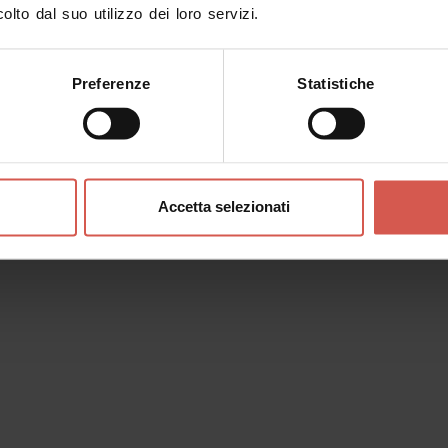
Esplora
olto dal suo utilizzo dei loro servizi.
Sapore di Lessinia, un paradiso
per il palato
Lessinia
Preferenze
Statistiche
Accetta selezionati
Eventi
22° Festa dei Gnochi Sbatui a
Bosco Chiesanuova
15 agosto 2026 h 11:00