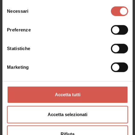
Selezione
Necessari
del
Luoghi
consenso
Frantoio Ballarini
Preferenze
Soave - Est Veronese
Statistiche
Marketing
Accetta tutti
Accetta selezionati
Rifiuta