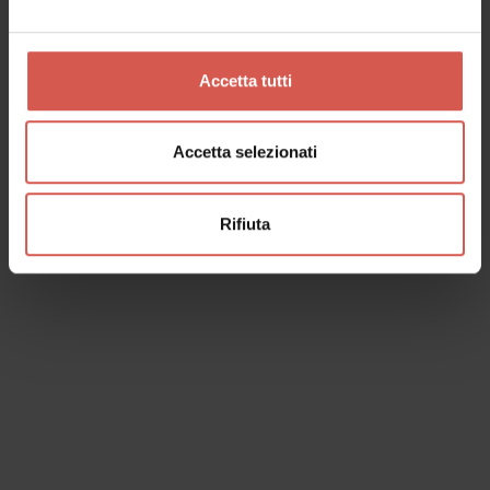
Verona, 25 anni di Patrimonio
Mondiale UNESCO
Verona
Accetta tutti
Accetta selezionati
Rifiuta
Luoghi
Museo Archeologico Nazionale di