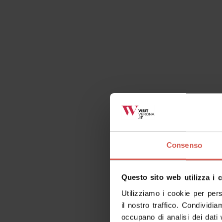
Contatti
Chiesa Parrocchi
Crescenzia
Piazza Mercato, 18
Tel:
+39 045 781
Richiedi informazioni
Consenso
Questo sito web utilizza i 
Utilizziamo i cookie per per
il nostro traffico. Condividia
Cose da fare correlate
occupano di analisi dei dati