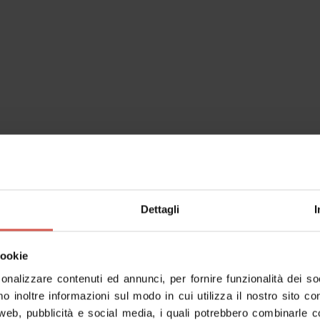
ale dei santi Vito, Modesto e
 (
Come arrivare
)
0559
Dettagli
I
cookie
sonalizzare contenuti ed annunci, per fornire funzionalità dei s
mo inoltre informazioni sul modo in cui utilizza il nostro sito co
 web, pubblicità e social media, i quali potrebbero combinarle c