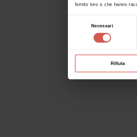
fornito loro o che hanno racc
Selezione
Tutti
Luoghi
Eventi
It
Necessari
del
consenso
Rifiuta
Luoghi
Abbazia benedettina del Maffei
Soave - Est Veronese