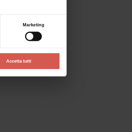
Mostra mappa
Cerchi altro?
Marketing
Accetta tutti
Luoghi
Museo dei Fossili di Bolca
Soave - Est Veronese