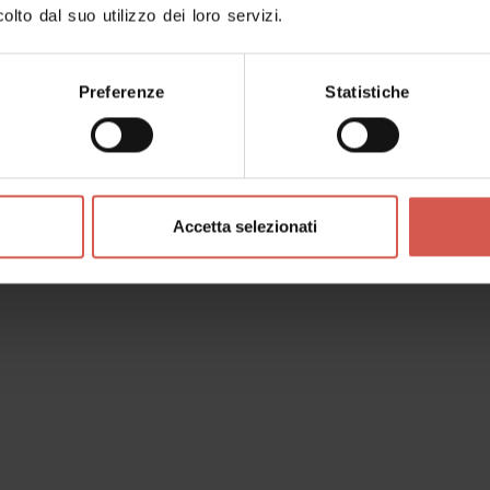
olto dal suo utilizzo dei loro servizi.
inerari
Personaggi
Esperienze
Servizi
Preferenze
Statistiche
Accetta selezionati
Luoghi
Museo Geopaleontologico di
Roncà
Soave - Est Veronese