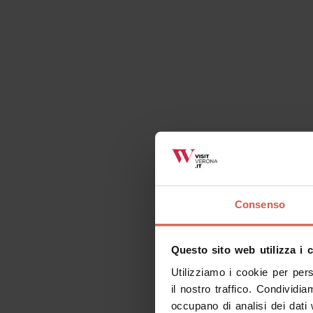
Contatti
Croce del Gal
Località Azzarino 
Richiedi informazioni
Consenso
Questo sito web utilizza i 
Utilizziamo i cookie per per
Cose da fare correlate
il nostro traffico. Condividia
occupano di analisi dei dati