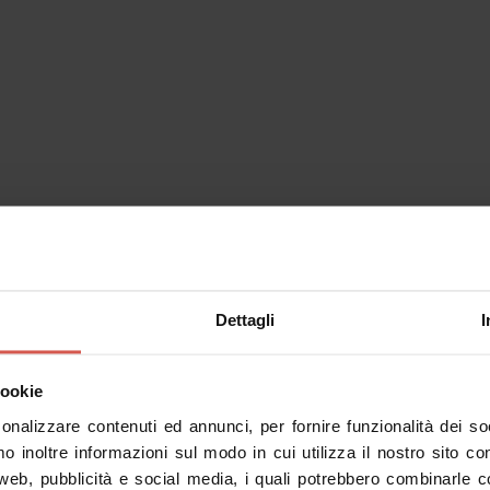
(
Come arrivare
)
Dettagli
I
cookie
sonalizzare contenuti ed annunci, per fornire funzionalità dei s
mo inoltre informazioni sul modo in cui utilizza il nostro sito co
 web, pubblicità e social media, i quali potrebbero combinarle c