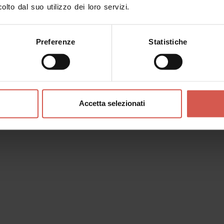
olto dal suo utilizzo dei loro servizi.
inerari
Personaggi
Esperienze
Servizi
Preferenze
Statistiche
Accetta selezionati
Esplora Personaggi
Un popolo dalle antichissime
origini: i cimbri
Lessinia