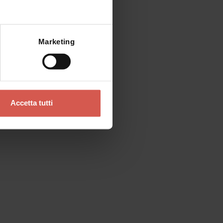
Cerchi altro?
Mostra mappa
Marketing
Accetta tutti
Esplora
Sapore di Lessinia, un paradiso
per il palato
Lessinia