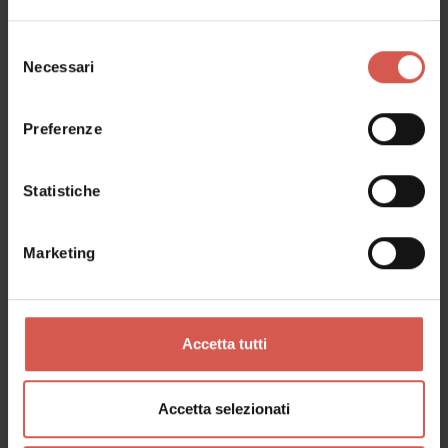
Selezione
Necessari
del
Esplora
consenso
La magia di Giardino Giusti
Preferenze
Verona
Statistiche
Marketing
Accetta tutti
Accetta selezionati