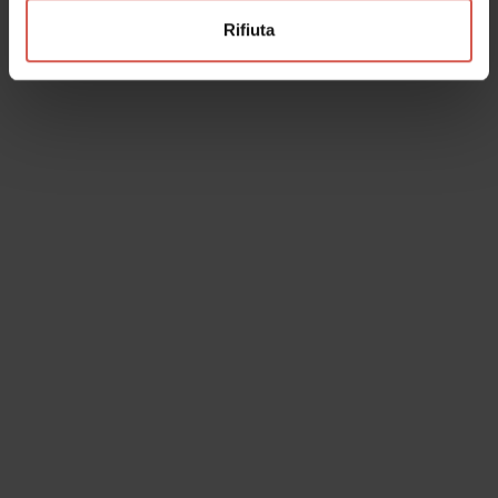
Rifiuta
Esplora
Nord, sud, ovest, est: Verona,
Piazzaforte strategica
Verona
Esperienze