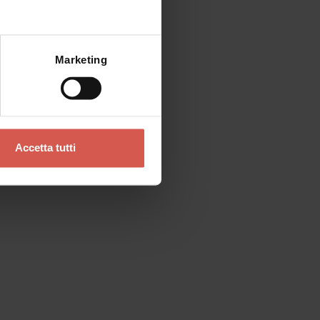
Visite guidate alla scoperta di
Verona
Verona
Mostra mappa
Marketing
Accetta tutti
Luoghi
Basilica di San Zeno
Verona