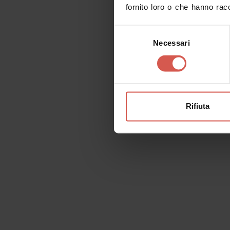
Fondazione Museo Miniscalchi
fornito loro o che hanno racc
Erizzo
Verona
Selezione
Necessari
del
consenso
Rifiuta
Luoghi
Chiesa di San Fermo
Verona