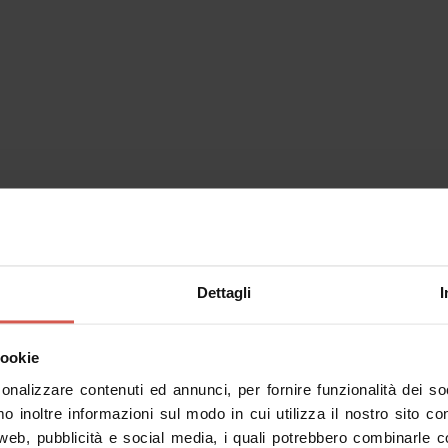
Luoghi
Museo Archeologico al Teatro
Romano
Verona
Dettagli
I
cookie
sonalizzare contenuti ed annunci, per fornire funzionalità dei s
mo inoltre informazioni sul modo in cui utilizza il nostro sito co
Luoghi
 web, pubblicità e social media, i quali potrebbero combinarle c