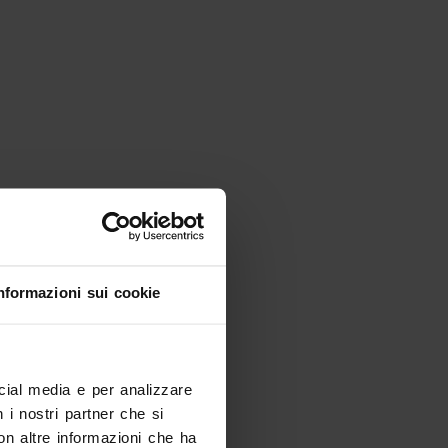
Esplora
Esplorate la città con VeronaCard
Verona
nformazioni sui cookie
ocial media e per analizzare
n i nostri partner che si
Esplora
on altre informazioni che ha