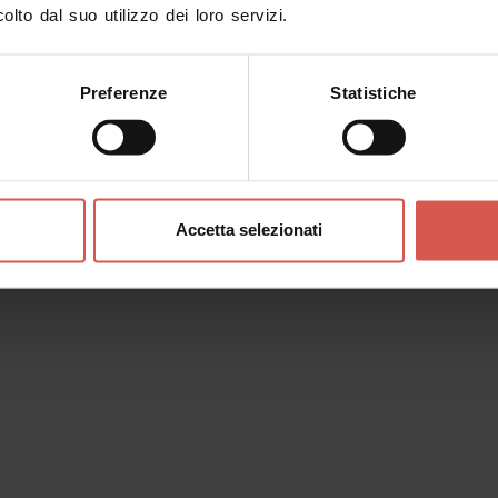
MusALab | Museo archivio
olto dal suo utilizzo dei loro servizi.
laboratorio Franca Rame Dario Fo
Verona
Preferenze
Statistiche
Accetta selezionati
Luoghi
Cattedrale di Santa Maria
Matricolare (Duomo)
Verona