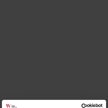
Un moderno e conviviale bistrot per un pranzo
informale, per l’ora dell’aperitivo a chiudere la giornata,
per una cena con gli amici o in dolce compagnia, o per
un buon bicchiere di vino in tarda serata!
Lo Chef propone piatti semplici, preparati espressi che
si rifanno alla tradizione regionale, soprattutto legati ai