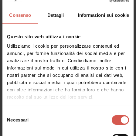
sapori di Verona e Vicenza. Il menu cambia
periodicamente, alternando a piatti stagionali i nostri
Consenso
Dettagli
Informazioni sui cookie
classici come la tartara di manzo, i gamberi spadellati e il
tiramisù espresso. Ma anche una cucina più veloce con
il “Fast good food” con gli immancabili hamburger e
Questo sito web utilizza i cookie
club sandwich, o la selezione di salumi e formaggi locali.
Utilizziamo i cookie per personalizzare contenuti ed
annunci, per fornire funzionalità dei social media e per
La carta dei vini propone una buona selezione di
analizzare il nostro traffico. Condividiamo inoltre
etichette, soprattutto italiane, molte delle quali servite al
informazioni sul modo in cui utilizza il nostro sito con i
calice ogni giorno. Per l’aperitivo anche cocktails, birre
nostri partner che si occupano di analisi dei dati web,
artigianali e soft drinks accompagnati da snacks e
pubblicità e social media, i quali potrebbero combinarle
cicchetti.
con altre informazioni che ha fornito loro o che hanno
raccolto dal suo utilizzo dei loro servizi.
Periodo consigliato
Selezione
Necessari
del
Informazioni
consenso