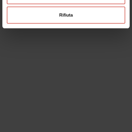
Rifiuta
Luoghi
Locanda Cinque Pani e Due Pesci
Soave - Est Veronese