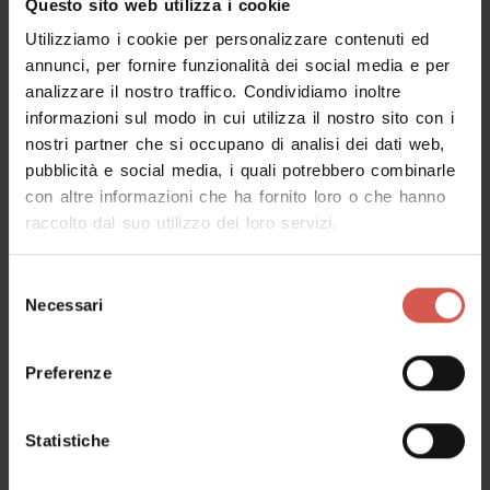
Questo sito web utilizza i cookie
Utilizziamo i cookie per personalizzare contenuti ed
Esplora Personaggi
annunci, per fornire funzionalità dei social media e per
Il grande regista e maestro di opere
analizzare il nostro traffico. Condividiamo inoltre
verdiane
informazioni sul modo in cui utilizza il nostro sito con i
nostri partner che si occupano di analisi dei dati web,
Verona
pubblicità e social media, i quali potrebbero combinarle
con altre informazioni che ha fornito loro o che hanno
raccolto dal suo utilizzo dei loro servizi.
Selezione
Necessari
del
consenso
Preferenze
Statistiche