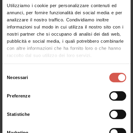
foyer
Utilizziamo i cookie per personalizzare contenuti ed
guardaroba
annunci, per fornire funzionalità dei social media e per
bar dedicato
analizzare il nostro traffico. Condividiamo inoltre
informazioni sul modo in cui utilizza il nostro sito con i
nostri partner che si occupano di analisi dei dati web,
pubblicità e social media, i quali potrebbero combinarle
Informazioni
con altre informazioni che ha fornito loro o che hanno
raccolto dal suo utilizzo dei loro servizi.
Selezione
Necessari
Contatti
del
consenso
Hotel Leon D'Oro
Preferenze
Viale Piave, 5 (
Come arrivare
)
Web:
http://www.hotelleondoroverona.com
Statistiche
Mail:
info@hotelleondoroverona.com
Tel:
+39 045 8445140
Marketing