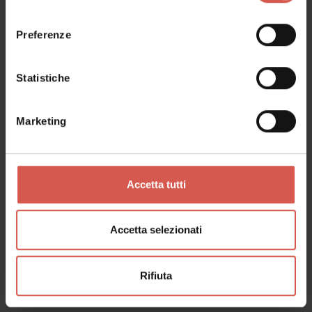
consenso
Preferenze
Cose da fare correlate
Statistiche
Marketing
Tutti
Accetta tutti
Accetta selezionati
Rifiuta