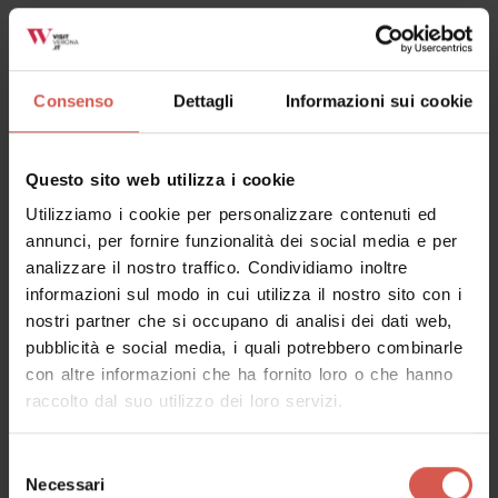
Consenso
Dettagli
Informazioni sui cookie
Questo sito web utilizza i cookie
Utilizziamo i cookie per personalizzare contenuti ed
annunci, per fornire funzionalità dei social media e per
analizzare il nostro traffico. Condividiamo inoltre
informazioni sul modo in cui utilizza il nostro sito con i
nostri partner che si occupano di analisi dei dati web,
pubblicità e social media, i quali potrebbero combinarle
con altre informazioni che ha fornito loro o che hanno
Eventi
raccolto dal suo utilizzo dei loro servizi.
Escursioni FEET 2026
09 agosto 2026
Località Corso di Grezzana
Selezione
Necessari
del