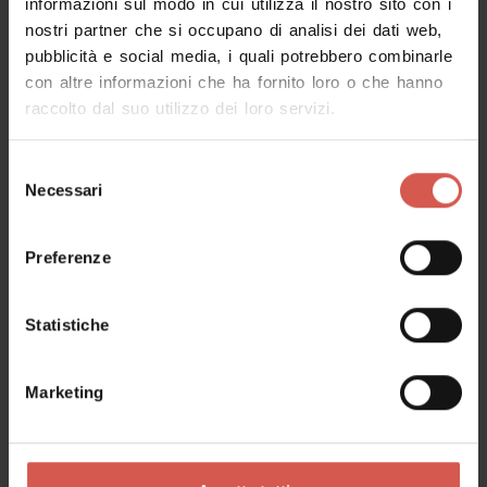
informazioni sul modo in cui utilizza il nostro sito con i
nostri partner che si occupano di analisi dei dati web,
pubblicità e social media, i quali potrebbero combinarle
con altre informazioni che ha fornito loro o che hanno
raccolto dal suo utilizzo dei loro servizi.
Selezione
Necessari
del
consenso
Preferenze
Servizi
Statistiche
Extrabike Verona
Verona
Marketing