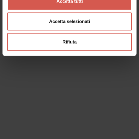
Accetta tutti
Accetta selezionati
Rifiuta
Eventi
Microrganismi straordinari
06 agosto 2026 h 10:00
Verona, Museo Civico di Storia Naturale