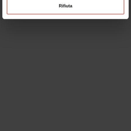
Cognome
Rifiuta
Email
Il tuo messaggio
I dati verranno trattati in conformità alla vigente normativa sulla