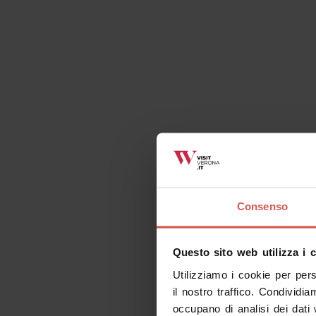
Richiedi informazioni
Cose da fare correlate
Consenso
Tutti
Luoghi
Eventi
It
Questo sito web utilizza i 
Utilizziamo i cookie per per
il nostro traffico. Condividia
occupano di analisi dei dati