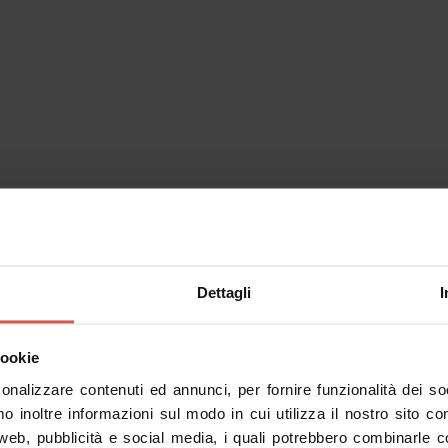
Dettagli
I
inerari
Personaggi
Esperienze
Servizi
cookie
sonalizzare contenuti ed annunci, per fornire funzionalità dei s
mo inoltre informazioni sul modo in cui utilizza il nostro sito co
 web, pubblicità e social media, i quali potrebbero combinarle c