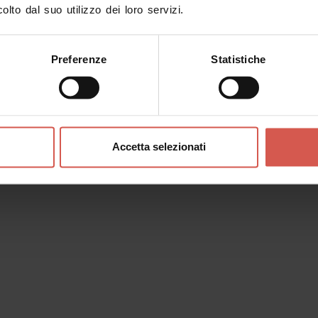
olto dal suo utilizzo dei loro servizi.
Preferenze
Statistiche
Accetta selezionati
Luoghi
Scopri la città sulle due ruote
Verona