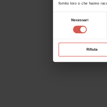
fornito loro o che hanno racc
Selezione
Necessari
del
consenso
Rifiuta
Itinerari
Scopri la città sulle due ruote
Verona