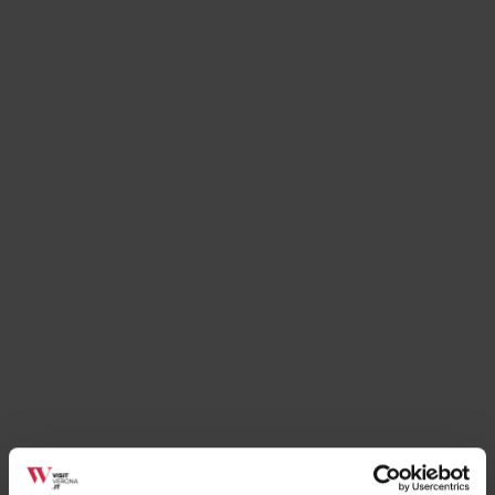
Eventi
Antica Sagra di San Bartolomeo 2026
21 agosto 2026
Illasi (VR), Piazza Polonia