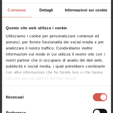
Consenso
Dettagli
Informazioni sui cookie
Questo sito web utilizza i cookie
Utilizziamo i cookie per personalizzare contenuti ed
annunci, per fornire funzionalità dei social media e per
analizzare il nostro traffico. Condividiamo inoltre
informazioni sul modo in cui utilizza il nostro sito con i
Esperienze
nostri partner che si occupano di analisi dei dati web,
A partire da 120 €
pubblicità e social media, i quali potrebbero combinarle
Passeggiata a cavallo tra i vigneti del
con altre informazioni che ha fornito loro o che hanno
Soave
raccolto dal suo utilizzo dei loro servizi.
Soave - Est Veronese
Selezione
Necessari
del
consenso
Preferenze