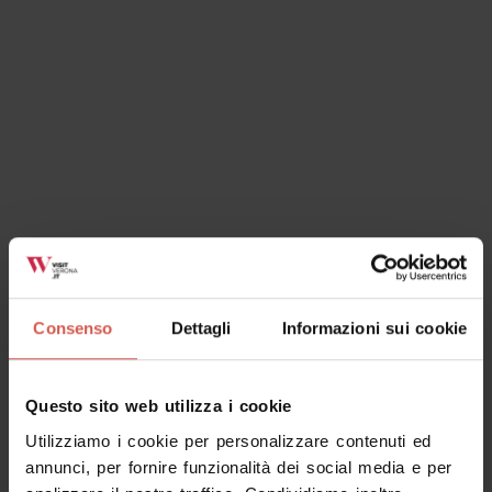
Consenso
Dettagli
Informazioni sui cookie
Esplora
Il più grande ponte naturale d’Europa
Questo sito web utilizza i cookie
si chiama Ponte Veja
Utilizziamo i cookie per personalizzare contenuti ed
Lessinia
annunci, per fornire funzionalità dei social media e per