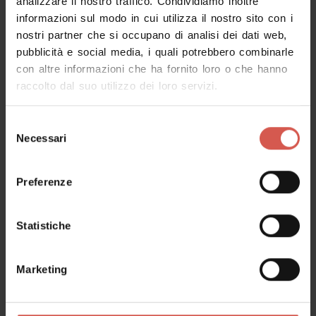
analizzare il nostro traffico. Condividiamo inoltre
informazioni sul modo in cui utilizza il nostro sito con i
nostri partner che si occupano di analisi dei dati web,
pubblicità e social media, i quali potrebbero combinarle
con altre informazioni che ha fornito loro o che hanno
raccolto dal suo utilizzo dei loro servizi.
Selezione
Necessari
del
consenso
Preferenze
Statistiche
Verona Garda Convention Bureau
Marketing
Verona