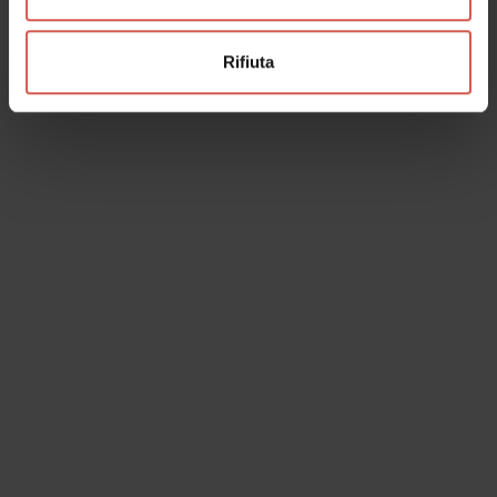
Rifiuta
Luoghi
Museo di Castelvecchio
Verona