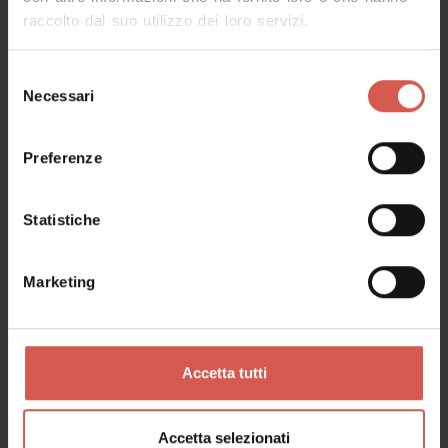
raccolto dal suo utilizzo dei loro servizi.
Selezione
Necessari
del
consenso
Luoghi
Preferenze
Casa Museo di Giulietta
Verona
Statistiche
Marketing
Accetta tutti
Accetta selezionati