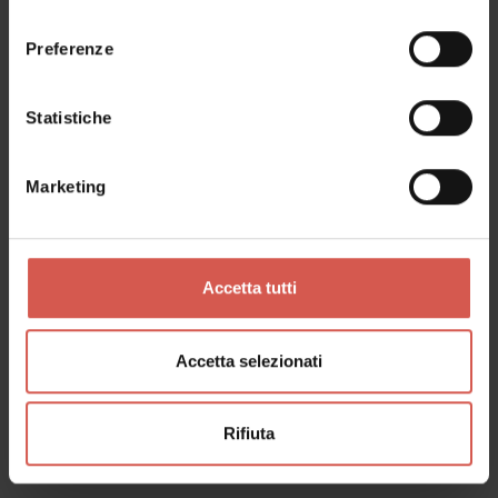
consenso
Preferenze
Statistiche
Marketing
Accetta tutti
Accetta selezionati
Esplora
Esplorate la città con VeronaCard
Rifiuta
Verona