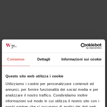
Esperienze
A partire da 200 €
Consenso
Dettagli
Informazioni sui cookie
Arrampicata di mezza giornata nelle
Falesie
Lessinia
Questo sito web utilizza i cookie
Utilizziamo i cookie per personalizzare contenuti ed
annunci, per fornire funzionalità dei social media e per
analizzare il nostro traffico. Condividiamo inoltre
informazioni sul modo in cui utilizza il nostro sito con i
nostri partner che si occupano di analisi dei dati web,