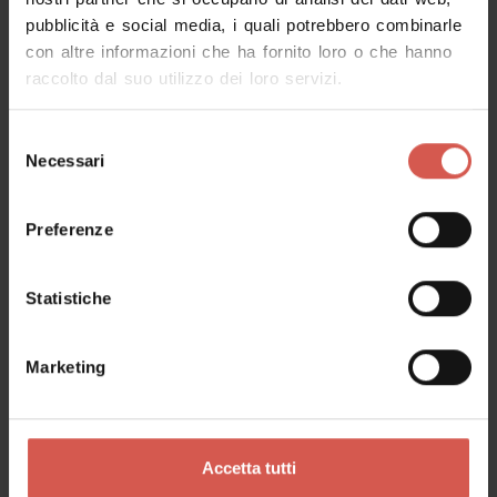
pubblicità e social media, i quali potrebbero combinarle
con altre informazioni che ha fornito loro o che hanno
raccolto dal suo utilizzo dei loro servizi.
Selezione
Necessari
del
consenso
Esperienze
Preferenze
A partire da 10 €
Go!Estate 2026_Tramonto ai Parpari:
Statistiche
tra boschi, malghe e panorami
Lessinia
Marketing
Accetta tutti