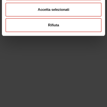
Accetta selezionati
Rifiuta
Eventi
Laboratorio di tiro con l'arco
09 agosto 2026 h 10:30
Velo Veronese (VR), Museo
Geopaleontologico di Camposilvano