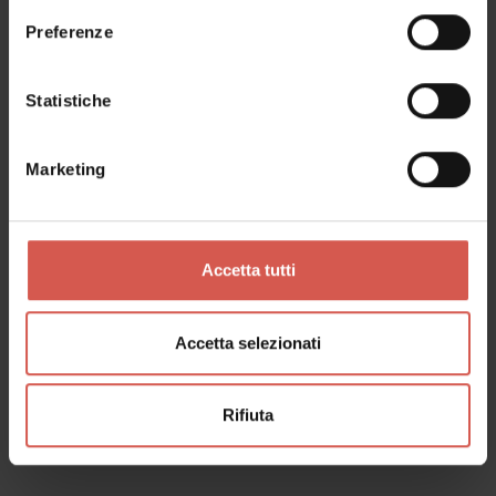
Preferenze
Statistiche
Marketing
Accetta tutti
Accetta selezionati
Luoghi
Villa Grimani, De Grandi
Rifiuta
Pianura dei Dogi