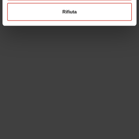
Esperienze
Rifiuta
A partire da 70 €
VALPOLICELLA TOUR DEI PESCHI in e
bike
Valpolicella