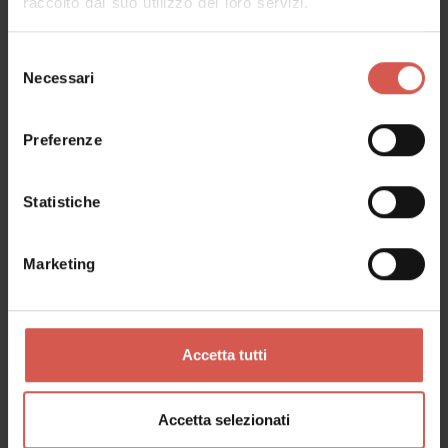
raccolto dal suo utilizzo dei loro servizi.
Selezione
Esperienze
Necessari
del
A partire da 20 €
consenso
Brigaldara: Annate Correnti
Preferenze
Valpolicella
Statistiche
Marketing
Accetta tutti
Accetta selezionati