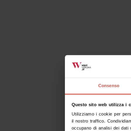
Contatti
Villa Ormaneto -
Via Isolella 7A – 
)
Web:
http://www
Mail:
info@villa
Tel:
+39 0442 83
Consenso
Richiedi informazioni
Questo sito web utilizza i 
Utilizziamo i cookie per per
il nostro traffico. Condividia
occupano di analisi dei dati