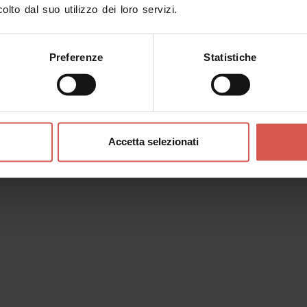
olto dal suo utilizzo dei loro servizi.
Preferenze
Statistiche
inerari
Personaggi
Esperienze
Servizi
Accetta selezionati
Esperienze
A partire da 20 €