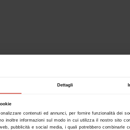
 Bertelè
Asparetto di Cerea (
Come arrivare
.villaormaneto.com
ormaneto.com
795
-
+39340 85 05 077
Dettagli
I
cookie
sonalizzare contenuti ed annunci, per fornire funzionalità dei s
mo inoltre informazioni sul modo in cui utilizza il nostro sito co
 web, pubblicità e social media, i quali potrebbero combinarle c