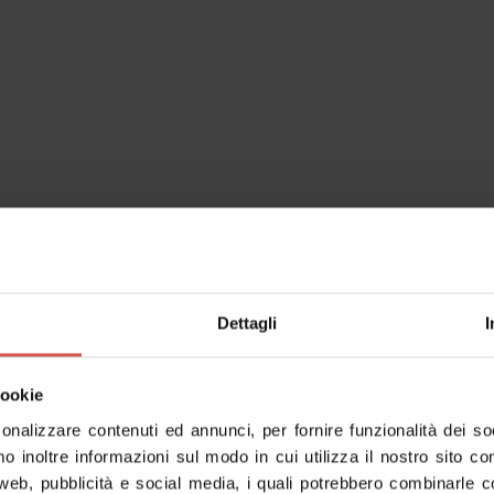
inerari
Personaggi
Esperienze
Servizi
Dettagli
I
cookie
sonalizzare contenuti ed annunci, per fornire funzionalità dei s
mo inoltre informazioni sul modo in cui utilizza il nostro sito co
 web, pubblicità e social media, i quali potrebbero combinarle c