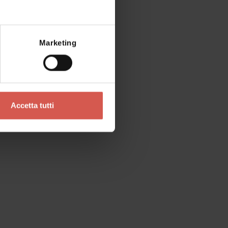
Luoghi
Villa Serego detta Santa Sofia
Valpolicella
Mostra mappa
Marketing
Accetta tutti
Luoghi
Chiesetta di Santa Sofia