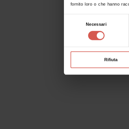
Luoghi
fornito loro o che hanno racc
Chiesa di San Martino
Selezione
Valpolicella
Necessari
del
consenso
Rifiuta
Luoghi
Pieve Romanica di San Floriano