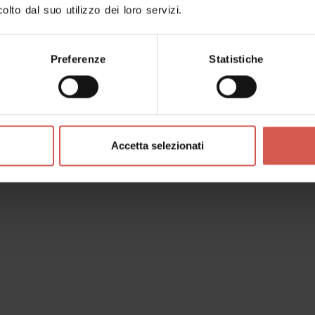
Luoghi
olto dal suo utilizzo dei loro servizi.
Sanpietroincammino
Valpolicella
Preferenze
Statistiche
Accetta selezionati
Luoghi
Villa Ottolini - Lebrecht