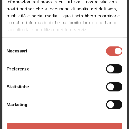
informazioni sul modo in cui utilizza il nostro sito con i
nostri partner che si occupano di analisi dei dati web,
pubblicità e social media, i quali potrebbero combinarle
con altre informazioni che ha fornito loro o che hanno
raccolto dal suo utilizzo dei loro servizi.
Selezione
Necessari
del
consenso
Preferenze
Statistiche
Luoghi
Villa Salvaterra
Marketing
Valpolicella