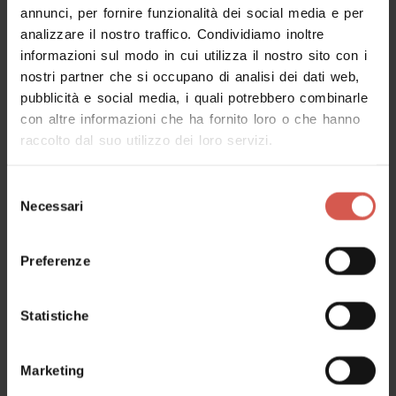
CALICI DI STELLE in Villa Valmarana
annunci, per fornire funzionalità dei social media e per
29 agosto 2026 h 19:30
analizzare il nostro traffico. Condividiamo inoltre
Nogara, Villa Valmarana
informazioni sul modo in cui utilizza il nostro sito con i
nostri partner che si occupano di analisi dei dati web,
pubblicità e social media, i quali potrebbero combinarle
con altre informazioni che ha fornito loro o che hanno
raccolto dal suo utilizzo dei loro servizi.
Selezione
Necessari
del
consenso
Preferenze
Statistiche
Esperienze
A partire da 45 €
Marketing
Cantina Annafrancesca | Wine Loft