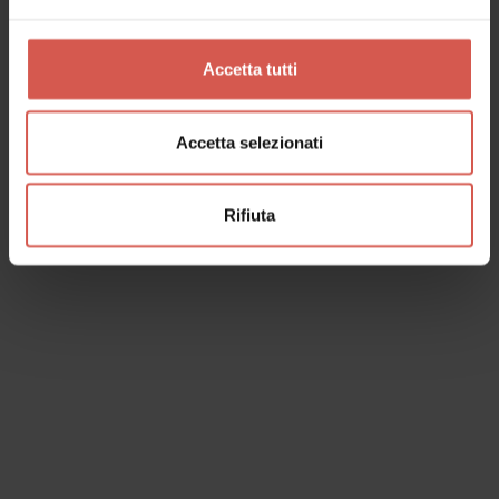
Experience 5 vini
Pianura dei Dogi
Accetta tutti
Accetta selezionati
Rifiuta
Esperienze
Spirito Olimpico| Il vigneto a riposo: