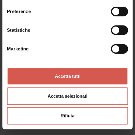
consenso
Preferenze
Statistiche
Marketing
Accetta tutti
Accetta selezionati
Esplora
Piatti e prodotti tipici veronesi
Rifiuta
Verona