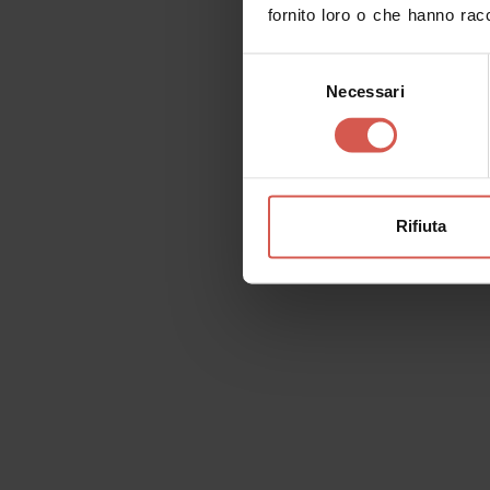
dipartimenti di Economia dell’Università degli Stu
fornito loro o che hanno racc
volessero proseguire fino al Lungadige, è sugger
Selezione
Naturale
, situato nel cinquecentesco
Palazzo 
Necessari
del
Un’ottima sosta per ammirare una collezione da c
consenso
cui reperti fossili, rocce e minerali, spicca la 
che ancora oggi affascinano studiosi da tutto i
Riprendete ora il cammino in direzione del Sem
Rifiuta
visto concludersi un cospicuo intervento di resta
quale sono stati rinvenuti reperti archeologici
poi raggiungere la
Chiesa di S. Maria in Orga
Organa, dalle origini antiche ancora poco chiare
Nella chiesa di fondazione benedettina, assolu
delle preziose tarsie lignee del coro e degli arm
cavallo tra il Quattrocento e il Cinquecento da 
Una meraviglia di luogo reso fruibile e visitabile
Verona Minor Hierusalem.