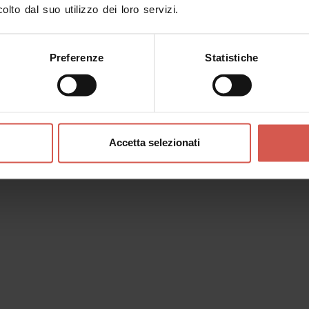
di di Verona. Per i più curiosi che
olto dal suo utilizzo dei loro servizi.
ita una visita al
Museo di Storia
Pompei
di Michele Sanmicheli.
Preferenze
Statistiche
entinaia di migliaia di pezzi – tra i
famosa collezione dei
fossili di Bolca
,
l mondo!
inario Vescovile – che, nel 2009 ha
Accetta selezionati
uro di tutto il complesso durante il
 preromani e romani – per
no
, passando attraverso la Porta
.
tamente da non perdere la visione
adi della sagrestia, realizzate a
Fra’ Giovanni da Verona.
 grazie all’impegno dei volontari di