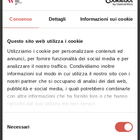
Consenso
Dettagli
Informazioni sui cookie
Questo sito web utilizza i cookie
Utilizziamo i cookie per personalizzare contenuti ed
annunci, per fornire funzionalità dei social media e per
analizzare il nostro traffico. Condividiamo inoltre
informazioni sul modo in cui utilizza il nostro sito con i
nostri partner che si occupano di analisi dei dati web,
pubblicità e social media, i quali potrebbero combinarle
Esperienze
con altre informazioni che ha fornito loro o che hanno
A partire da 20 €
raccolto dal suo utilizzo dei loro servizi.
Coccole in Fattoria & Merenda
Homemade
Selezione
Soave - Est Veronese
Necessari
del
consenso