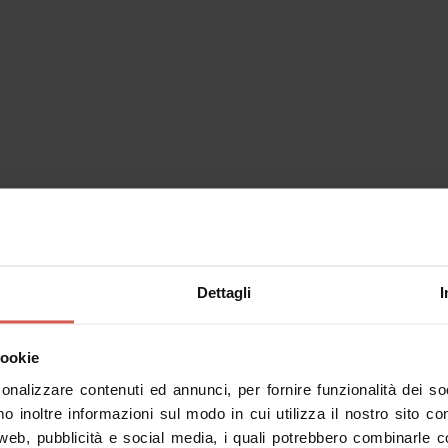
Luoghi
Dettagli
I
Anfiteatro Arena
Verona
cookie
sonalizzare contenuti ed annunci, per fornire funzionalità dei s
mo inoltre informazioni sul modo in cui utilizza il nostro sito co
 web, pubblicità e social media, i quali potrebbero combinarle c