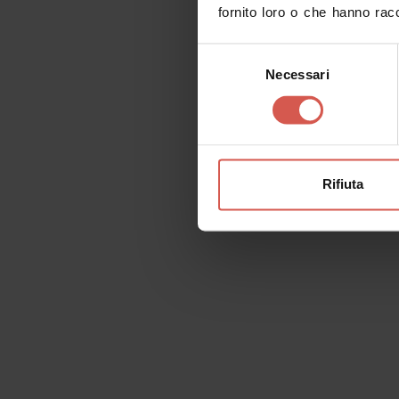
fornito loro o che hanno racc
Selezione
Necessari
del
consenso
Rifiuta
Luoghi
Galleria d'Arte Moderna Achille
Forti
Verona