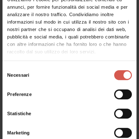
Giardino Giusti
annunci, per fornire funzionalità dei social media e per
analizzare il nostro traffico. Condividiamo inoltre
Verona
informazioni sul modo in cui utilizza il nostro sito con i
nostri partner che si occupano di analisi dei dati web,
pubblicità e social media, i quali potrebbero combinarle
con altre informazioni che ha fornito loro o che hanno
raccolto dal suo utilizzo dei loro servizi.
Selezione
Necessari
del
consenso
Preferenze
Statistiche
Luoghi
Marketing
MusALab | Museo archivio laboratorio