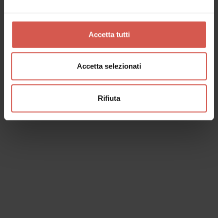
Franca Rame Dario Fo
Verona
Accetta tutti
Accetta selezionati
Rifiuta
Luoghi
Cattedrale di Santa Maria Matricolare
(Duomo)